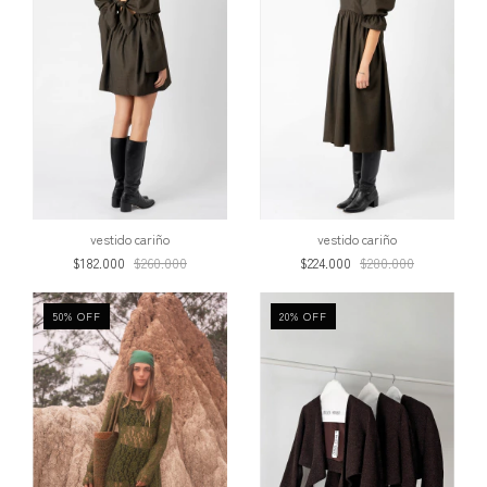
vestido cariño
vestido cariño
$182.000
$260.000
$224.000
$280.000
50
%
OFF
20
%
OFF