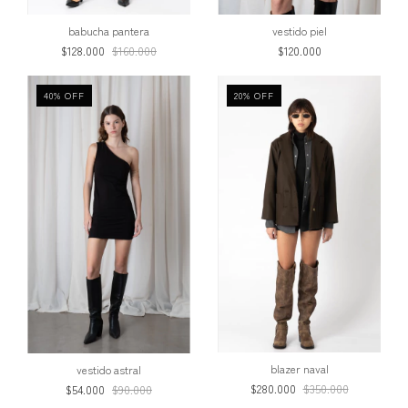
babucha pantera
vestido piel
$128.000
$160.000
$120.000
40
%
OFF
20
%
OFF
blazer naval
vestido astral
$280.000
$350.000
$54.000
$90.000