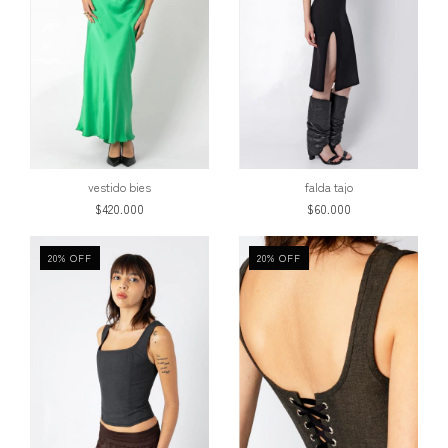
vestido bies
falda tajo
$420.000
$60.000
20
%
OFF
20
%
OFF