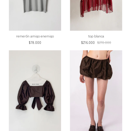
remerón amigo enemigo
top blanca
$78.000
$216.000
$270.000