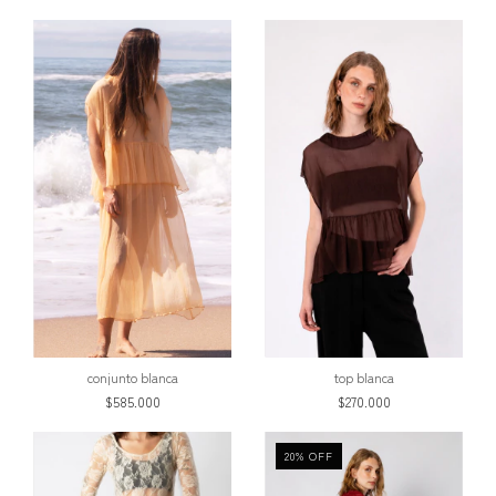
conjunto blanca
top blanca
$585.000
$270.000
20
%
OFF