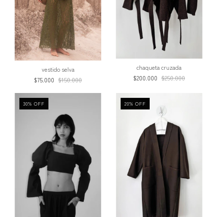
chaqueta cruzada
vestido selva
$200.000
$250.000
$75.000
$150.000
30
%
OFF
20
%
OFF