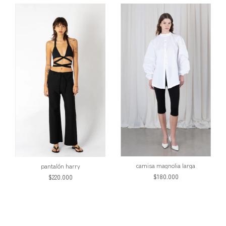
camisa magnolia larga
pantalón harry
$180.000
$220.000