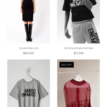
musculosa uno
remera amigo enemigo
$80.000
$73.000
20
%
OFF