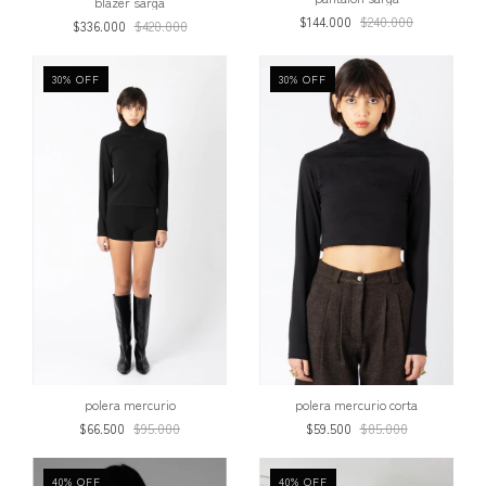
blazer sarga
$144.000
$240.000
$336.000
$420.000
30
%
OFF
30
%
OFF
polera mercurio corta
polera mercurio
$59.500
$85.000
$66.500
$95.000
40
%
OFF
40
%
OFF