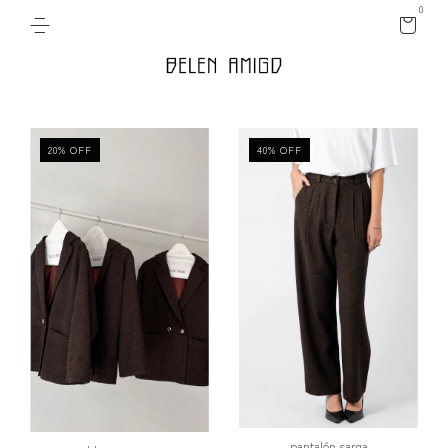
0
20
%
OFF
40
%
OFF
pantalón sarga