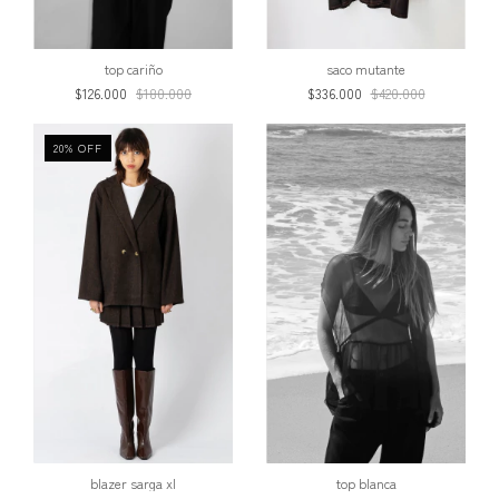
top cariño
saco mutante
$126.000
$180.000
$336.000
$420.000
20
%
OFF
blazer sarga xl
top blanca