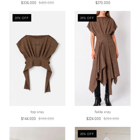
$336.000
$420.000
$270.000
20
%
OFF
20
%
OFF
top xray
falda xray
$144.000
$180.000
$224.000
$280.000
20
%
OFF