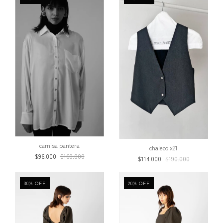
camisa pantera
chaleco x21
$96.000
$160.000
$114.000
$190.000
30
%
OFF
20
%
OFF