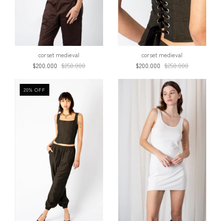
corset medieval
corset medieval
$200.000
$250.000
$200.000
$250.000
20
%
OFF