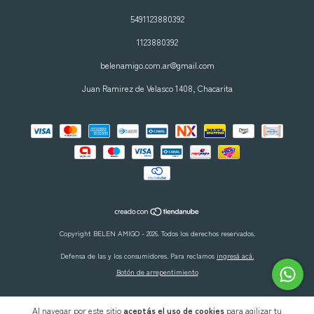
5491123880392
1123880392
belenamigo.com.ar@gmail.com
Juan Ramirez de Velasco 1408, Chacarita
Copyright BELEN AMIGO - 2026. Todos los derechos reservados.
Defensa de las y los consumidores. Para reclamos
ingresá acá.
Botón de arrepentimiento
Al navegar por este sitio
aceptás el uso de cookies
para agilizar tu