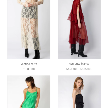
conjunto blanca
vestido selva
$468.000
$585.000
$150.000