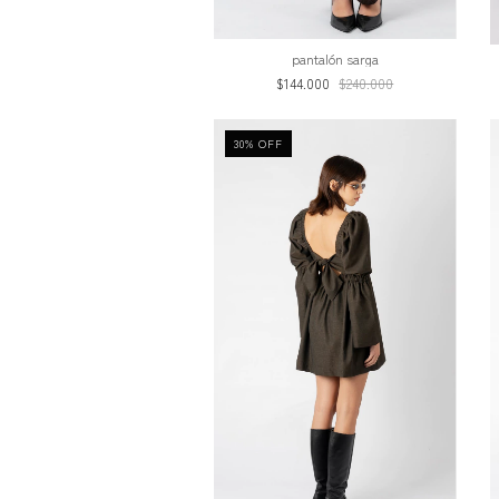
pantalón sarga
$144.000
$240.000
30
%
OFF