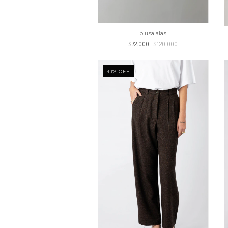
blusa alas
$72.000
$120.000
40
%
OFF