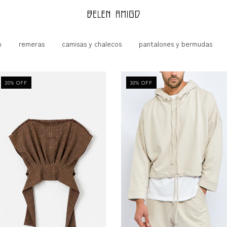
p
remeras
camisas y chalecos
pantalones y bermudas
20
%
OFF
30
%
OFF