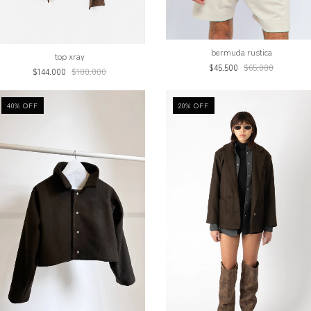
bermuda rustica
top xray
$45.500
$65.000
$144.000
$180.000
40
%
OFF
20
%
OFF