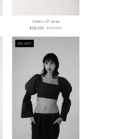
chaleco x21 sarga
$152.000
$190.000
30
%
OFF