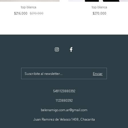
top blanca
top blanca
$216.000
$270.000
$270.000
5491123880392
1123880392
belenamigo.com.ar@gmail.com
Juan Ramirez de Velasco 1408, Chacarita