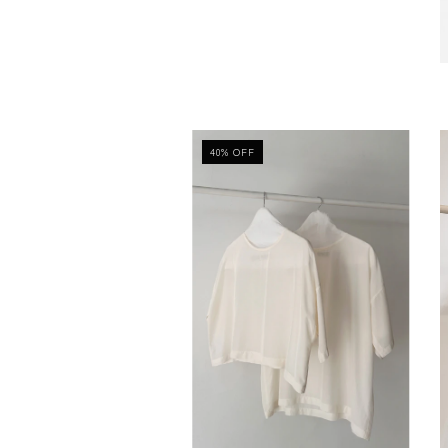
40
%
OFF