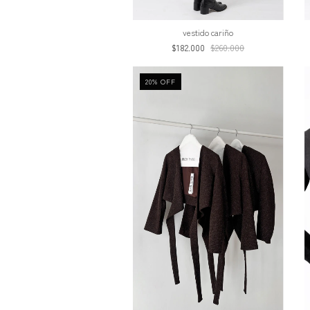
vestido cariño
$182.000
$260.000
20
%
OFF