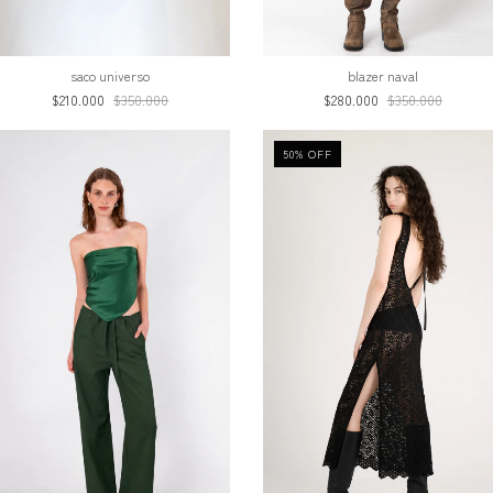
saco universo
blazer naval
$210.000
$350.000
$280.000
$350.000
50
%
OFF