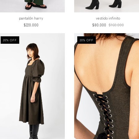
pantalón harry
vestido infinito
$220.000
$80.000
$160.000
20
%
OFF
20
%
OFF