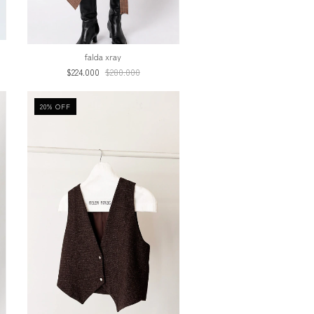
falda xray
$224.000
$280.000
20
%
OFF