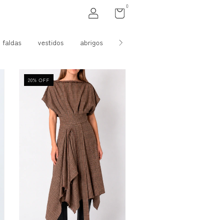
0
faldas
vestidos
abrigos
accesorios
20
%
OFF