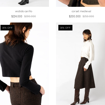
corset medieval
vestido cariño
$200.000
$250.000
$224.000
$280.000
30
%
OFF
30
%
OFF