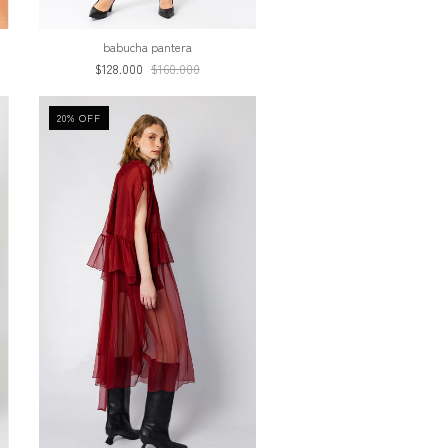
babucha pantera
$128.000
$160.000
20
%
OFF