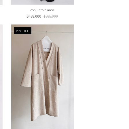
conjunto blanca
$468.000
$585.000
20
%
OFF