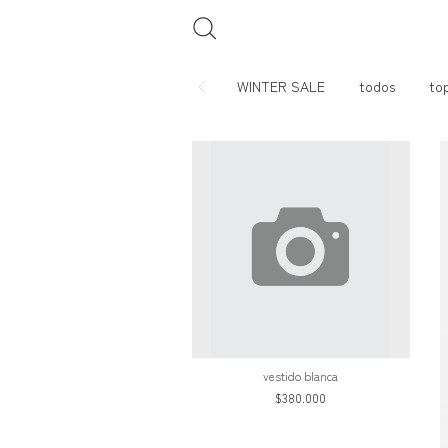
WINTER SALE
todos
to
vestido blanca
$380.000