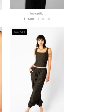
top cariño
$126.000
$180.000
20
%
OFF