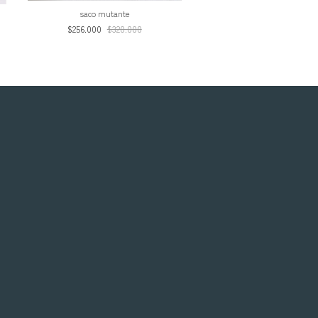
saco mutante
$256.000
$320.000