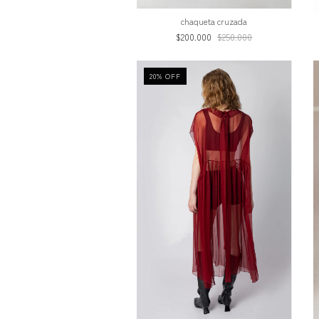
chaqueta cruzada
$200.000
$250.000
20
%
OFF