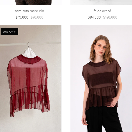
camiseta mercurio
falda evasé
$49.000
$70.000
$84.000
$120.000
20
%
OFF