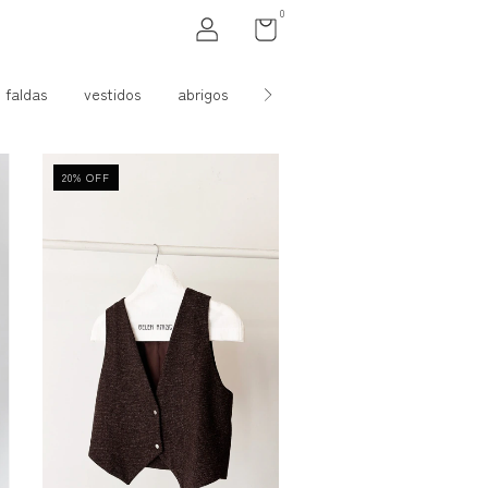
0
faldas
vestidos
abrigos
accesorios
20
%
OFF