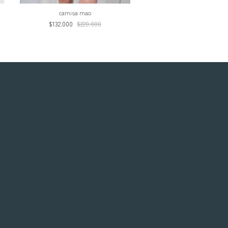
camisa mao
$132.000
$220.000