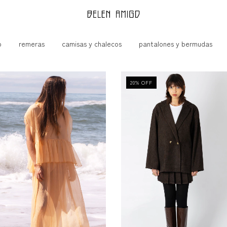
p
remeras
camisas y chalecos
pantalones y bermudas
20
%
OFF