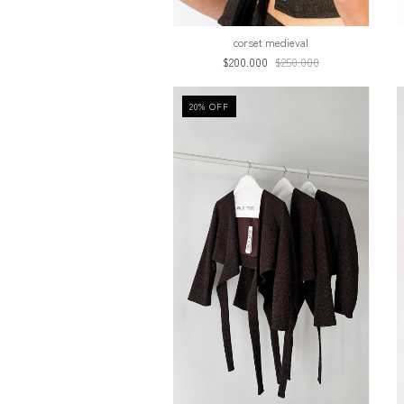
corset medieval
$200.000
$250.000
20
%
OFF