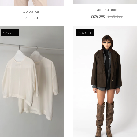
saco mutante
top blanca
$336.000
$420.000
$270.000
40
%
OFF
20
%
OFF