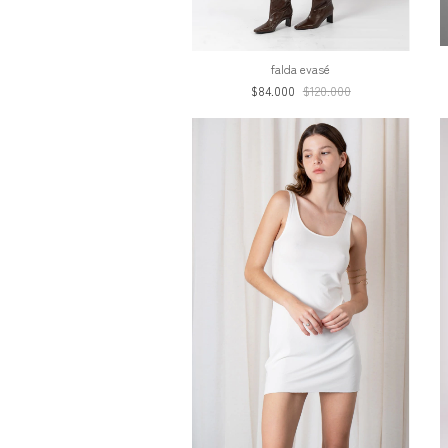
falda evasé
$84.000
$120.000