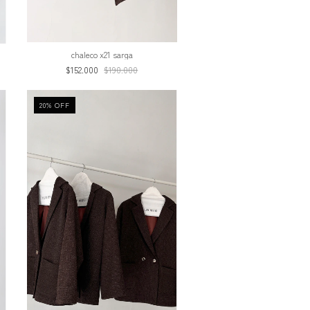
chaleco x21 sarga
$152.000
$190.000
20
%
OFF