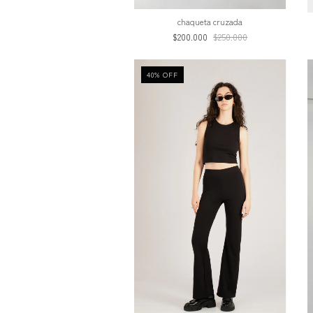
chaqueta cruzada
$200.000
$250.000
40
%
OFF