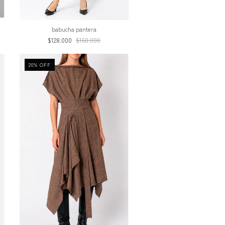
babucha pantera
$128.000
$160.000
20
%
OFF