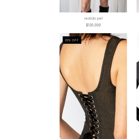
vestido piel
$120.000
20
%
OFF