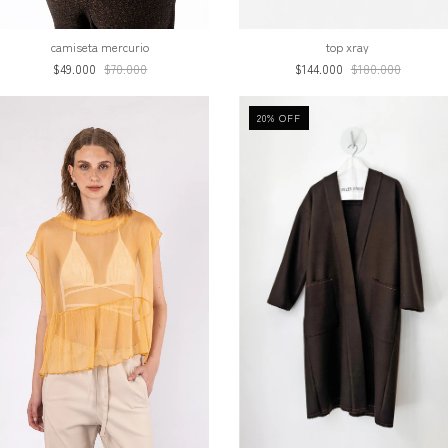
camiseta mercurio
top xray
$49.000
$70.000
$144.000
$180.000
20
%
OFF