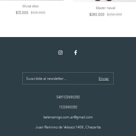
blusa alas
blazer naval
$72.000
$120.000
$280.000
$350.000
5491123880392
1123880392
belenamigo.com.ar@gmail.com
Juan Ramirez de Velasco 1408, Chacarita