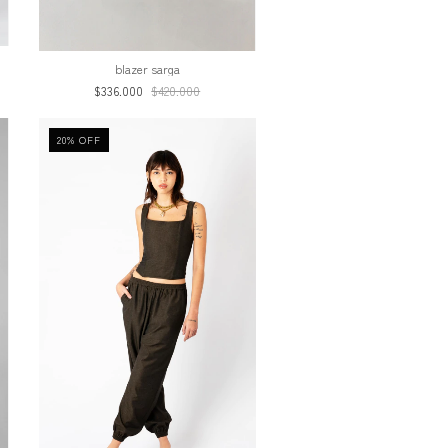
blazer sarga
$336.000
$420.000
20
%
OFF