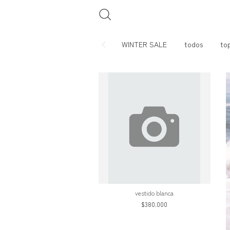
WINTER SALE
todos
to
vestido blanca
$380.000