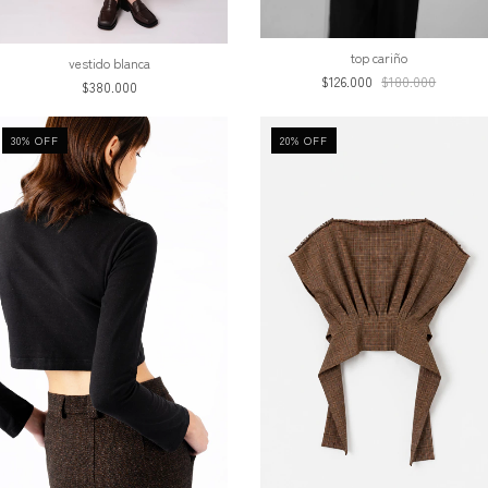
top cariño
vestido blanca
$126.000
$180.000
$380.000
30
%
OFF
20
%
OFF