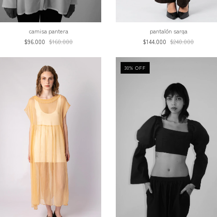
camisa pantera
pantalón sarga
$96.000
$160.000
$144.000
$240.000
30
%
OFF