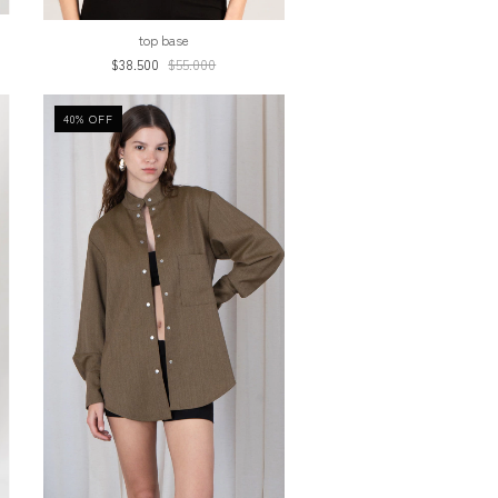
top base
$38.500
$55.000
40
%
OFF