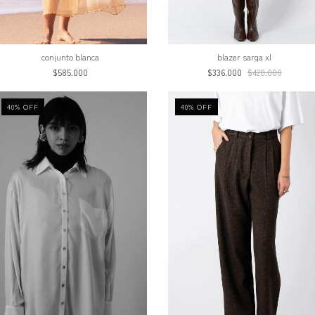
blazer sarga xl
conjunto blanca
$336.000
$420.000
$585.000
40
%
OFF
40
%
OFF