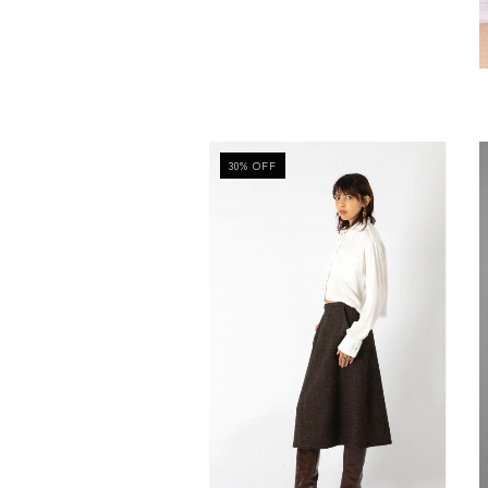
30
%
OFF