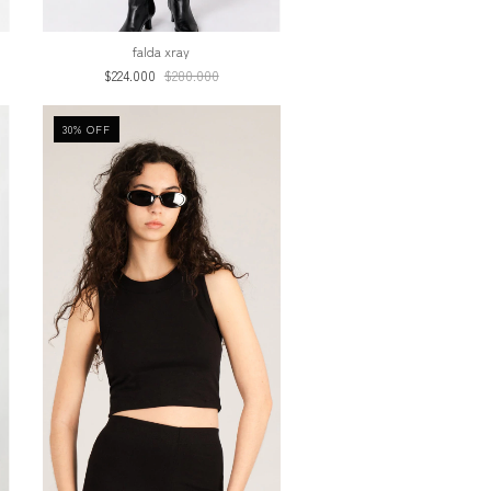
falda xray
$224.000
$280.000
30
%
OFF