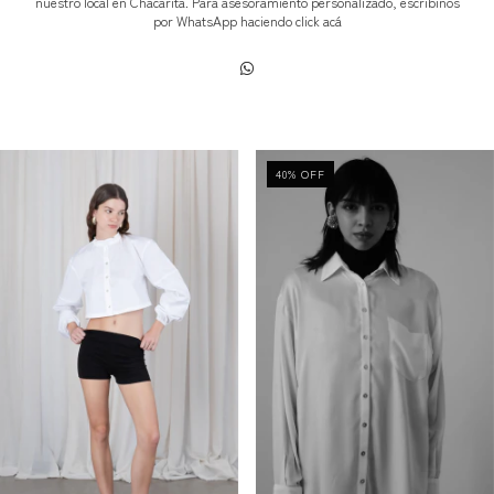
nuestro local en Chacarita. Para asesoramiento personalizado, escribinos
por WhatsApp haciendo click
acá
40
%
OFF