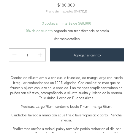
$180.000
Precio sin impuestos
$148.760,33
3
cuotas sin interés de
$60.000
10% de descuento
pagando con transferencia bancaria
Ver más detalles
Camisa de silueta amplia con cuello fruncido, de manga larga con ruedo
irregular confeccionada en 100% algodón. Con cuello tipo mao que se
frunce y ajusta con lazo en la espalda. Las mangas amplias terminan en
puños con elástico, acompañando la silueta suelta y liviana de la prenda.
Talle único. Hecha en Buenos Aires.
Medidas: Largo 76cm, contorno busto 114cm, manga 65cm.
Cuidados: lavado a mano con agua fria o lavarropas ciclo corto. Plancha
media.
Realizamos envíos a todo el país y también podés retirar en el día por