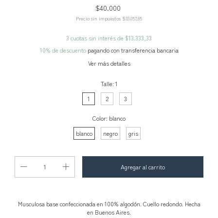
$40.000
Precio sin impuestos
$33.057,85
3
cuotas sin interés de
$13.333,33
10% de descuento
pagando con transferencia bancaria
Ver más detalles
Talle:
1
1
2
3
Color:
blanco
blanco
negro
gris
Musculosa base confeccionada en 100% algodón. Cuello redondo. Hecha
en Buenos Aires.