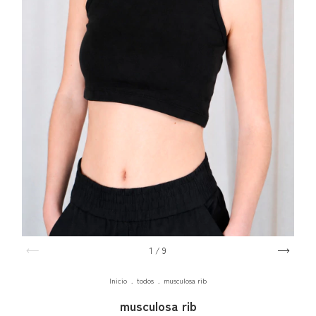
1
/
9
Inicio
.
todos
.
musculosa rib
musculosa rib