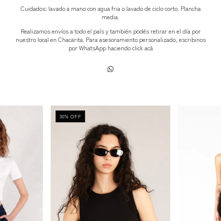
Cuidados: lavado a mano con agua fria o lavado de ciclo corto. Plancha
media.
Realizamos envíos a todo el país y también podés retirar en el día por
nuestro local en Chacarita. Para asesoramiento personalizado, escribinos
por WhatsApp haciendo click
acá
30
%
OFF