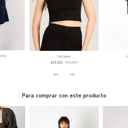
orta
m
top base
$38.500
$55.000
Para comprar con este producto